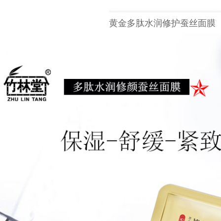
黄金多肽水润修护蚕丝面膜